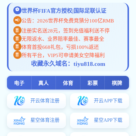
777水果游戏机手机版,777水果游戏机
手机版app下载: 留学基金项目
777水果游戏机手机版,777水果游
戏机手机版app下载:关于2026年
度国家公派出国项目（第一批）
的申报通知
2026-04-21