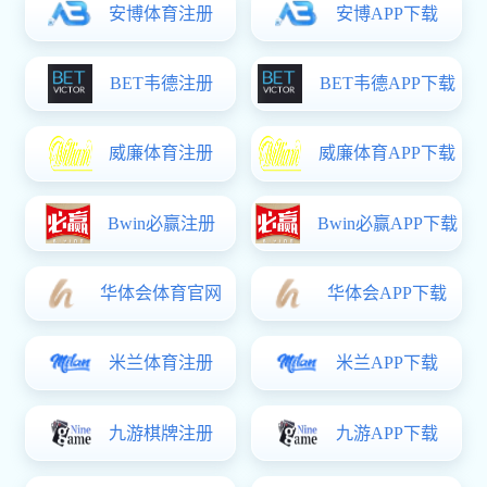
了解更多
777水果游戏机手机版,777水果游
戏机手机版app下载:顾景奇总领事
会见韩国又石大学孔子学院新任
韩方院长朴锡在
2025-07-12
了解更多
777水果游戏机手机版,777水果游
戏机手机版app下载:丹青映福连中
外，剪影飞花庆新春——
埃德蒙顿孔院举办系列蛇年春节
庆祝文化活动
2025-02-19
了解更多