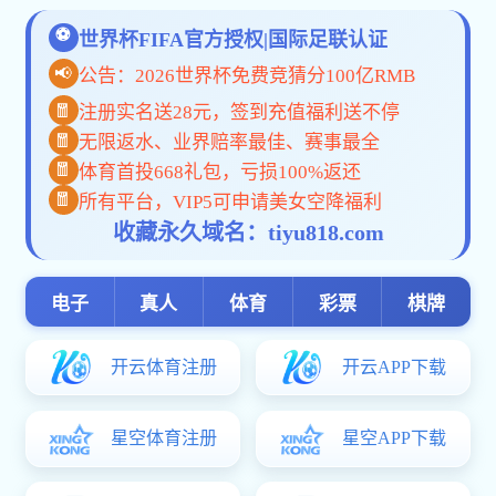
777水果游戏机手机版,777水果游戏机
手机版app下载: 出国（境）团组公示
777水果游戏机手机版,777水果游
戏机手机版app下载:外国语学院教
授李光贞1人赴日本团组公示
2026.08
2026-08-05