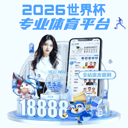
777水果游戏机手机版,777
水果游戏机手机版app下载