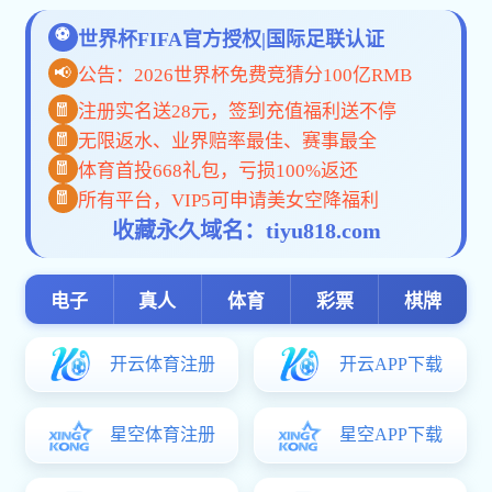
777水果游戏机手机版,777水果游戏机
手机版app下载: 新闻播报
777水果游戏机手机版,777水果游
戏机手机版app下载:学校组织外籍
专家赴潍坊考察体验
2025-04-21