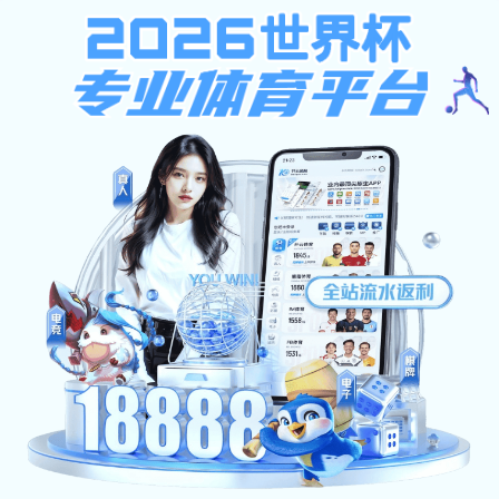
777水果游戏机手机版,777
水果游戏机手机版app下载