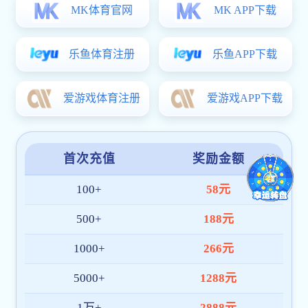
了解更多
777水果游戏机手机版,777水果游
戏机手机版app下载:《中华人民共
和国外国人入境出境管理条例》
（中英文）
2017-07-27
了解更多
777水果游戏机手机版,777水果游
戏机手机版app下载:济南市外
教、留学生居留须知
2007-07-27
了解更多